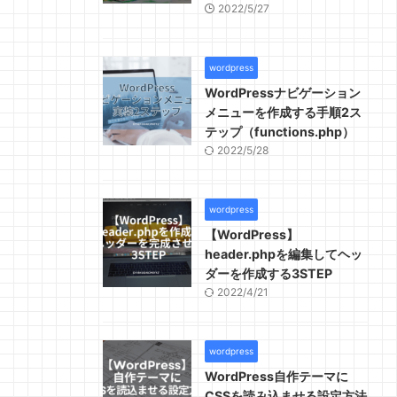
2022/5/27
wordpress
WordPressナビゲーション
メニューを作成する手順2ス
テップ（functions.php）
2022/5/28
wordpress
【WordPress】
header.phpを編集してヘッ
ダーを作成する3STEP
2022/4/21
wordpress
WordPress自作テーマに
CSSを読み込ませる設定方法