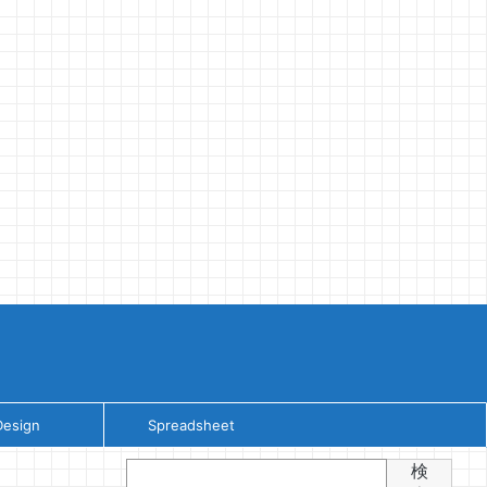
Design
Spreadsheet
検