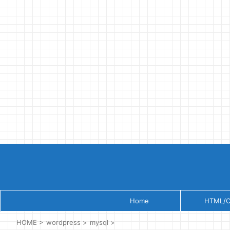
Home
HTML/
HOME
>
wordpress
>
mysql
>