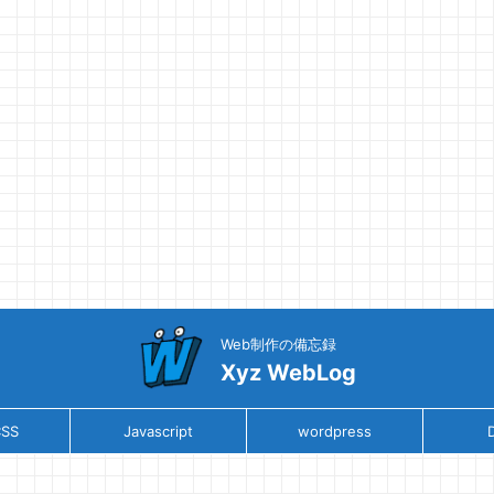
Web制作の備忘録
Xyz WebLog
CSS
Javascript
wordpress