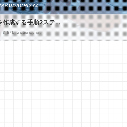
を作成する手順2ステ...
. functions.php ...