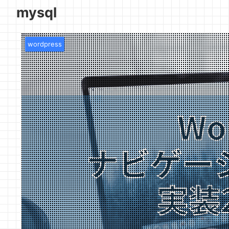
mysql
wordpress