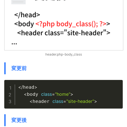
header.php-body_class
変更前
Copy
<
/
>
head
<
class
=
"home"
>
body 
<
class
=
"site-header"
>
header 
変更後