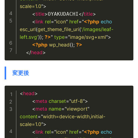
scale=1.0
"
>
<
title
>
</
title
>
OYAKUDACHI
<
link
rel
=
"
icon
"
href
=
"
<?php
echo
esc_url
(
get_theme_file_uri
(
'/images/leaf-
left.svg'
)
)
;
?>
"
type
=
"
image/svg+xml
"
>
<?php
wp_head
(
)
;
?>
</
head
>
変更後
Copy
<
head
>
<
meta
charset
=
"
utf-8
"
>
<
meta
name
=
"
viewport
"
content
=
"
width=device-width,initial-
scale=1.0
"
>
<
link
rel
=
"
icon
"
href
=
"
<?php
echo