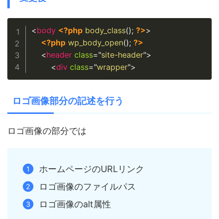
Copy
<
body
<?php
body_class
(
)
;
?>
>
<?php
wp_body_open
(
)
;
?>
<
header
class
=
"
site-header
"
>
<
div
class
=
"
wrapper
"
>
ロゴ画像部分の記述を行う
ロゴ画像の部分では
ホームページのURLリンク
ロゴ画像のファイルパス
ロゴ画像のalt属性