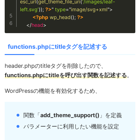
esc_url
(
get_theme_file_uri
(
'/images/leaf-
left.svg'
)
)
;
?>
"
type
=
"
image/svg+xml
"
>
<?php
wp_head
(
)
;
?>
</
head
>
functions.phpにtitleタグを記述する
header.phpのtitleタグを削除したので、
functions.phpにtitleを呼び出す関数を記述する
。
WordPressの機能を有効化するため、
関数「
add_theme_support()
」を定義
パラメーターに利用したい機能を設定