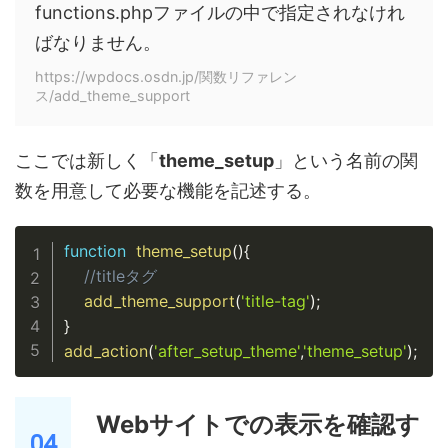
functions.phpファイルの中で指定されなけれ
ばなりません。
https://wpdocs.osdn.jp/関数リファレン
ス/add_theme_support
ここでは新しく「
theme_setup
」という名前の関
数を用意して必要な機能を記述する。
Copy
function
theme_setup
(
)
{
//titleタグ
add_theme_support
(
'title-tag'
)
;
}
add_action
(
'after_setup_theme'
,
'theme_setup'
)
;
Webサイトでの表示を確認す