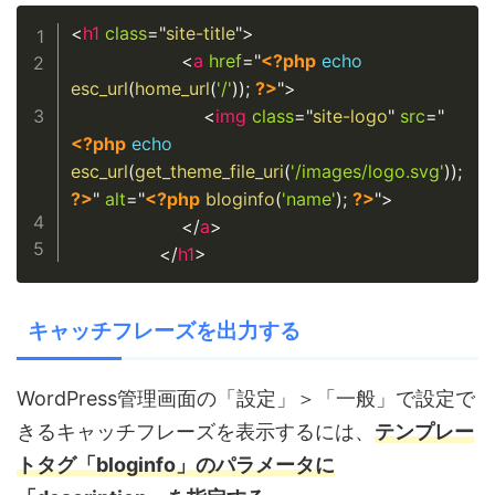
Copy
<
h1
class
=
"
site-title
"
>
<
a
href
=
"
<?php
echo
esc_url
(
home_url
(
'/'
)
)
;
?>
"
>
<
img
class
=
"
site-logo
"
src
=
"
<?php
echo
esc_url
(
get_theme_file_uri
(
'/images/logo.svg'
)
)
;
?>
"
alt
=
"
<?php
bloginfo
(
'name'
)
;
?>
"
>
</
a
>
</
h1
>
キャッチフレーズを出力する
WordPress管理画面の「設定」＞「一般」で設定で
きるキャッチフレーズを表示するには、
テンプレー
トタグ「bloginfo」のパラメータに