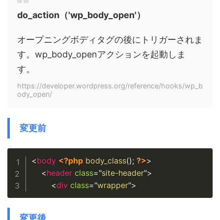
do_action（'wp_body_open'）
オープニングボディタグの後にトリガーされま
す。wp_body_openアクションを起動しま
す。
https://developer.wordpress.org/reference/hooks/wp_b
ody_open/
変更前
Copy
<
body
<?php
body_class
(
)
;
?>
>
<
header
class
=
"
site-header
"
>
<
div
class
=
"
wrapper
"
>
変更後