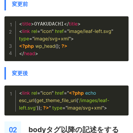
変更前
Copy
<
title
>
</
title
>
OYAKUDACHI
<
link
rel
=
"
icon
"
href
=
"
image/leaf-left.svg
"
type
=
"
image/svg+xml
"
>
<?php
wp_head
(
)
;
?>
</
head
>
変更後
Copy
<
link
rel
=
"
icon
"
href
=
"
<?php
echo
esc_url
(
get_theme_file_uri
(
'/images/leaf-
left.svg'
)
)
;
?>
"
type
=
"
image/svg+xml
"
>
bodyタグ以降の記述をする