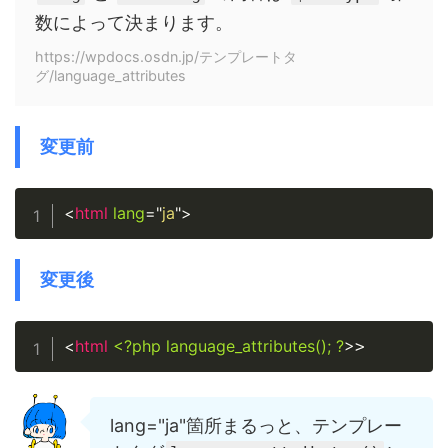
数によって決まります。
https://wpdocs.osdn.jp/テンプレートタ
グ/language_attributes
変更前
Copy
<
html
lang
=
"
ja
"
>
変更後
Copy
<
html
<?php
language_attributes();
?
>
>
lang="ja"箇所まるっと、テンプレー