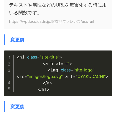
テキストや属性などのURLを無害化する時に用
いる関数です。
https://wpdocs.osdn.jp/関数リファレンス/esc_url
変更前
Copy
<
class
=
"site-title"
>
h1 
<
=
"#"
>
a href
<
class
=
"site-logo"
img 
=
"images/logo.svg"
=
"OYAKUDACHI"
>
src
 alt
<
/
>
a
<
/
>
h1
変更後