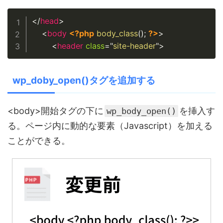
Copy
</
head
>
<
body
<?php
body_class
(
)
;
?>
>
<
header
class
=
"
site-header
"
>
wp_doby_open()タグを追加する
<body>開始タグの下に
を挿入す
wp_body_open()
る。ページ内に動的な要素（Javascript）を加える
ことができる。