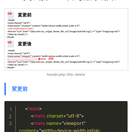
header.php-title-delete
変更前
Copy
<
head
>
<
meta
charset
=
"
utf-8
"
>
<
meta
name
=
"
viewport
"
content
=
"
width=device-width,initial-