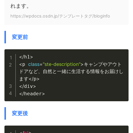
れます。
https://wpdocs.osdn.jp/テンプレートタグ/bloginfo
変更前
Copy
<
/
>
h1
<
class
=
"ste-description"
>
p 
キャンプやアウト
ドアなど、自然と一緒に生活する情報をお届けし
<
/
>
ます
p
<
/
>
div
<
/
>
header
変更後
Copy