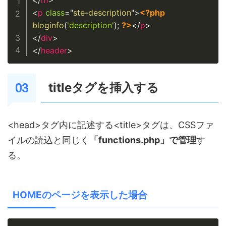
</
h1
>
<
p
class
=
"
ste-description
"
>
<?php
bloginfo
(
'description'
)
;
?>
</
p
>
</
div
>
</
header
>
titleタグを挿入する
<head>タグ内に記述する<title>タグは、CSSファ
イルの読込と同じく
「functions.php」で管理
す
る。
HOMEのページを表示した場合