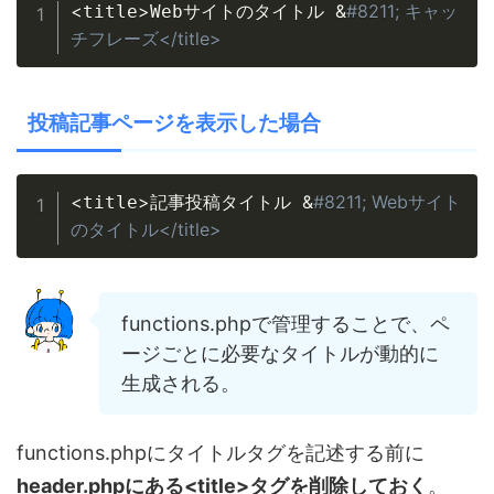
Copy
<
>
&
#8211; キャッ
title
Webサイトのタイトル 
チフレーズ</title>
投稿記事ページを表示した場合
Copy
<
>
&
#8211; Webサイト
title
記事投稿タイトル 
のタイトル</title>
functions.phpで管理することで、ペ
ージごとに必要なタイトルが動的に
生成される。
functions.phpにタイトルタグを記述する前に
header.phpにある<title>タグを削除しておく
。