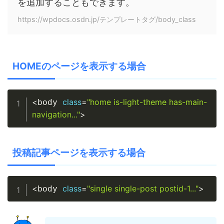
を追加することもできます。
https://wpdocs.osdn.jp/テンプレートタグ/body_class
HOMEのページを表示する場合
Copy
<
class
=
"home is-light-theme has-main-
body 
navigation..."
>
投稿記事ページを表示する場合
Copy
<
class
=
"single single-post postid-1..."
>
body 