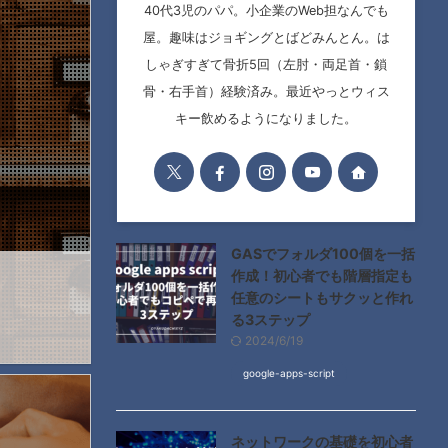
40代3児のパパ。小企業のWeb担なんでも
屋。趣味はジョギングとばどみんとん。は
しゃぎすぎて骨折5回（左肘・両足首・鎖
骨・右手首）経験済み。最近やっとウィス
キー飲めるようになりました。
GASでフォルダ100個を一括
作成！初心者でも階層指定も
任意のシートもサクッと作れ
る3ステップ
2024/6/19
google-apps-script
ネットワークの基礎を初心者