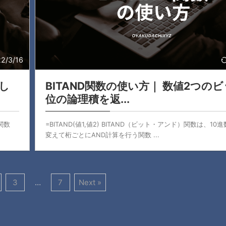
2/3/16
定し
BITAND関数の使い方｜ 数値2つの
位の論理積を返...
）関数
=BITAND(値1,値2) BITAND（ビット・アンド）関数は、10
変えて桁ごとにAND計算を行う関数 ...
3
…
7
Next »