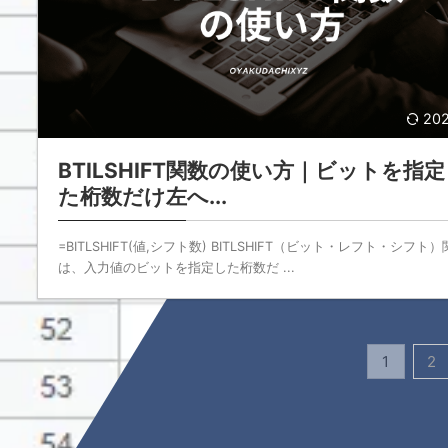
202
BTILSHIFT関数の使い方｜ビットを指
た桁数だけ左へ...
=BITLSHIFT(値,シフト数) BITLSHIFT（ビット・レフト・シフト
は、入力値のビットを指定した桁数だ ...
1
2