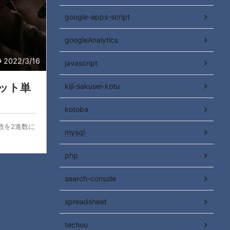
google-apps-script
googleAnalytics
2022/3/16
javascript
ビット単
kiji-sakusei-kotu
kotoba
進数を2進数に
mysql
php
search-console
spreadsheet
techou