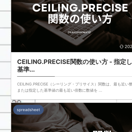
202
CEILING.PRECISE関数の使い方 - 指定
基準...
CEILING.PRECISE（シーリング・プリサイス）関数は、最も近い
または指定した基準値の最も近い倍数に数値を ...
spreadsheet