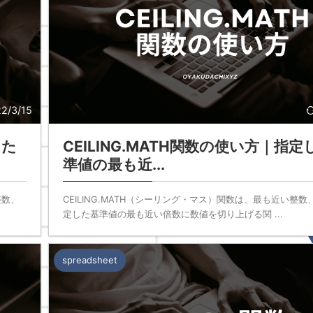
2/3/15
した
CEILING.MATH関数の使い方｜指定
準値の最も近...
整数、
CEILING.MATH（シーリング・マス）関数は、最も近い整
定した基準値の最も近い倍数に数値を切り上げる関 ...
spreadsheet