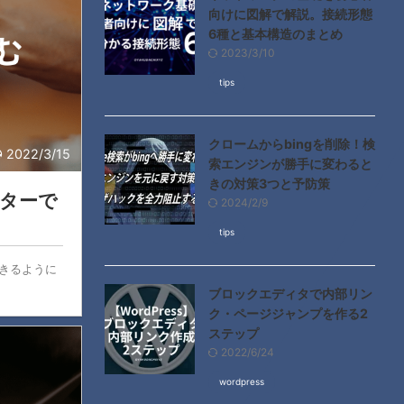
向けに図解で解説。接続形態
6種と基本構造のまとめ
2023/3/10
tips
クロームからbingを削除！検
2022/3/15
索エンジンが勝手に変わると
きの対策3つと予防策
ルターで
2024/2/9
tips
できるように
ブロックエディタで内部リン
ク・ページジャンプを作る2
ステップ
2022/6/24
wordpress