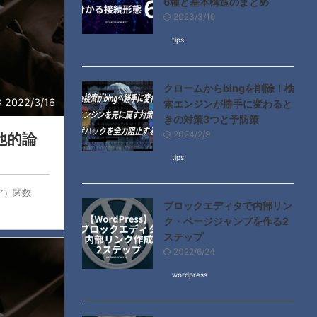
6種と基本構造のまとめ
2023/3/10
tips
クロームからbingを削除！検
2022/3/16
索エンジンが勝手に変わると
きの対策3つと予防策
2024/2/9
他的論
tips
オア）関数
ブロックエディタで内部リン
ク・ページジャンプを作る2
ステップ
2022/6/24
wordpress