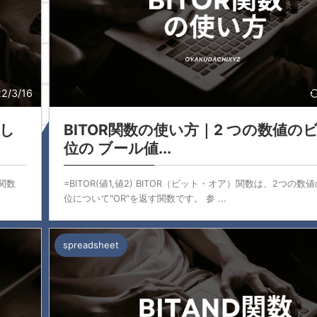
2/3/16
定し
BITOR関数の使い方｜2 つの数値の
位の ブール値...
）関数
=BITOR(値1,値2) BITOR（ビット・オア）関数は、2つの
位について"OR"を返す関数です。 参 ...
spreadsheet