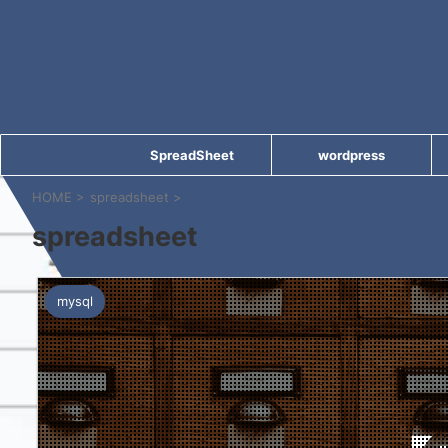
SpreadSheet
wordpress
HOME
>
spreadsheet
>
spreadsheet
mysql