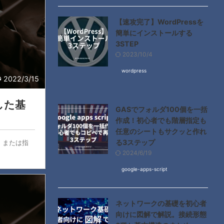
【速攻完了】WordPressを
簡単にインストールする
3STEP
2023/10/4
wordpress
2022/3/15
した基
GASでフォルダ100個を一括
作成！初心者でも階層指定も
任意のシートもサクッと作れ
る3ステップ
数、または指
2024/6/19
google-apps-script
ネットワークの基礎を初心者
向けに図解で解説。接続形態