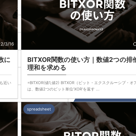
2/3/16
数に
BITXOR関数の使い方｜数値2つの排
理和を求める
最も近い
=BITXOR(値1,値2) BITXOR（ビット・エクスクルーシブ・
は、数値2つのビット単位'XOR'を返す ...
spreadsheet