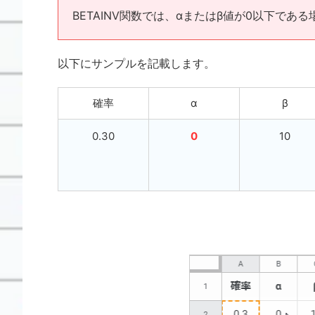
BETAINV関数では、αまたはβ値が0以下である
以下にサンプルを記載します。
確率
α
β
0.30
0
10