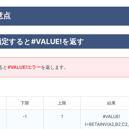
意点
定すると#VALUE!を返す
ると
#VALUE!エラー
を返します。
下限
上限
結果
-1
1
#VALUE!
(=BETAINV(A2,B2,C2,