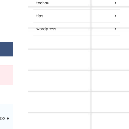
techou
tips
wordpress
D2,E