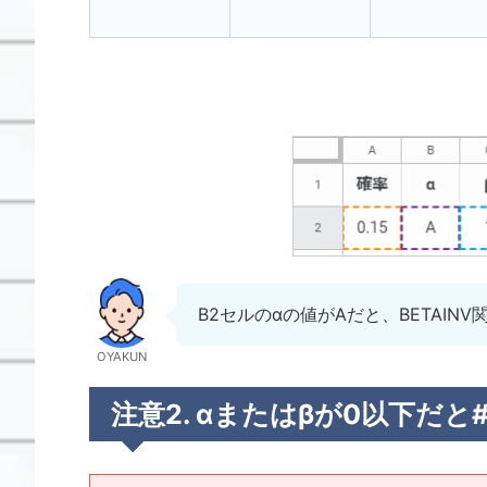
B2セルのαの値がAだと、BETAIN
OYAKUN
注意2. αまたはβが0以下だと