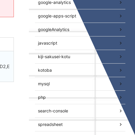
google-analytics
google-apps-script
googleAnalytics
javascript
kiji-sakusei-kotu
D2,E
kotoba
mysql
php
search-console
spreadsheet