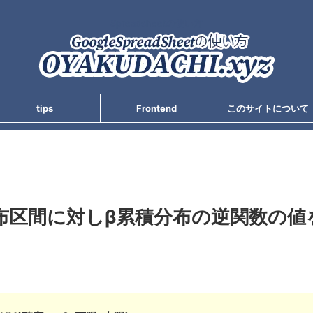
Spreadsheetの使い方
tips
Frontend
このサイトについて
β分布区間に対しβ累積分布の逆関数の値