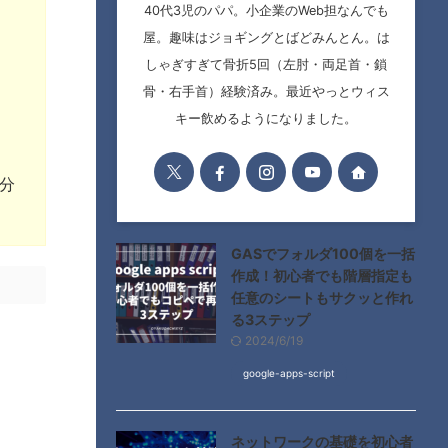
40代3児のパパ。小企業のWeb担なんでも
屋。趣味はジョギングとばどみんとん。は
しゃぎすぎて骨折5回（左肘・両足首・鎖
骨・右手首）経験済み。最近やっとウィス
キー飲めるようになりました。
積分
GASでフォルダ100個を一括
作成！初心者でも階層指定も
任意のシートもサクッと作れ
る3ステップ
2024/6/19
google-apps-script
ネットワークの基礎を初心者