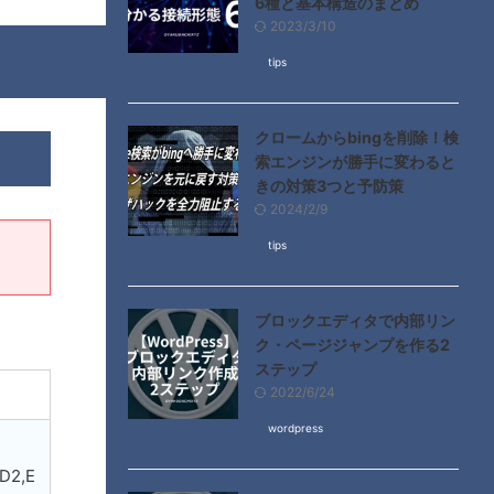
6種と基本構造のまとめ
2023/3/10
tips
クロームからbingを削除！検
索エンジンが勝手に変わると
きの対策3つと予防策
2024/2/9
tips
ブロックエディタで内部リン
ク・ページジャンプを作る2
ステップ
2022/6/24
wordpress
D2,E