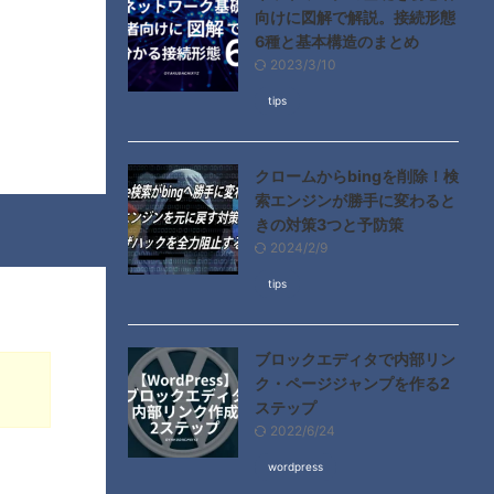
向けに図解で解説。接続形態
6種と基本構造のまとめ
2023/3/10
tips
クロームからbingを削除！検
索エンジンが勝手に変わると
きの対策3つと予防策
2024/2/9
tips
ブロックエディタで内部リン
ク・ページジャンプを作る2
ステップ
2022/6/24
wordpress