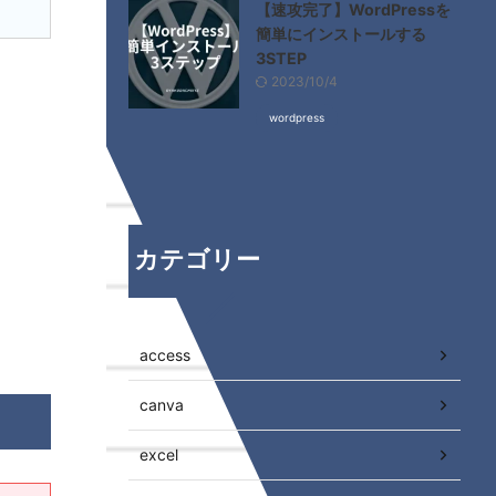
【速攻完了】WordPressを
簡単にインストールする
3STEP
2023/10/4
wordpress
カテゴリー
access
canva
excel