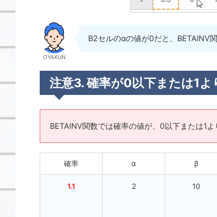
B2セルのαの値が0だと、BETAIN
OYAKUN
注意3. 確率が0以下または1
BETAINV関数では確率の値が、0以下または1
確率
α
β
1.1
2
10