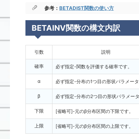
参考：
BETADIST関数の使い方
BETAINV関数の構文内訳
引数
説明
確率
必ず指定-関数を評価する確率です。
α
必ず指定-分布の1つ目の形状パラメー
β
必ず指定-分布の2つ目の形状パラメー
下限
[省略可]-元のβ分布区間の下限です。
上限
[省略可]-元のβ分布区間の上限です。