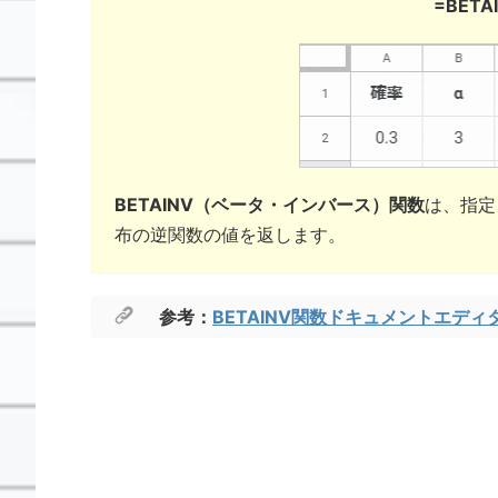
=BETAI
BETAINV（ベータ・インバース）関数
は、
指定
布の逆関数の値を返します
。
参考：
BETAINV関数ドキュメントエディ