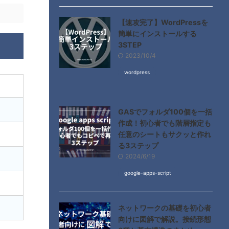
【速攻完了】WordPressを
簡単にインストールする
3STEP
2023/10/4
wordpress
GASでフォルダ100個を一括
作成！初心者でも階層指定も
任意のシートもサクッと作れ
る3ステップ
2024/6/19
google-apps-script
ネットワークの基礎を初心者
向けに図解で解説。接続形態