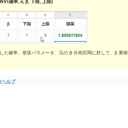
NV(確率, α, β, 下限, 上限)
した確率、形状パラメータ、元の β 分布区間に対して、β 累
タヘルプ