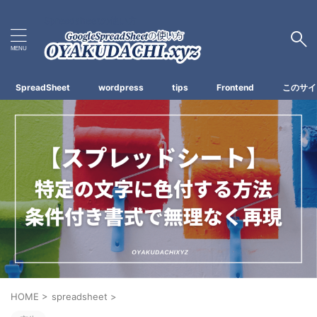
Spreadsheetの使い方
SpreadSheet
wordpress
tips
Frontend
このサイ
HOME
>
spreadsheet
>