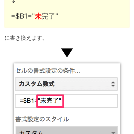
↓
=$B1="
未
完了"
に書き換えます。