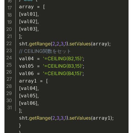
=
[
array 
[
]
,
val01
[
]
,
val02
[
]
,
val03
]
;
.
getRange
(
2
,
2
,
3
,
1
)
.
setValues
(
)
;
sht
array
// CEILING関数をセット
=
'=CEILING(B2,15)'
;
val04 
=
'=CEILING(B3,15)'
;
val05 
=
'=CEILING(B4,15)'
;
val06 
=
[
array1 
[
]
,
val04
[
]
,
val05
[
]
,
val06
]
;
.
getRange
(
2
,
3
,
3
,
1
)
.
setValues
(
)
;
sht
array1
}
}