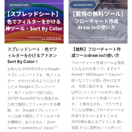
spreadsheet
spreadsheet
2023/2/6
2023/2/12
スプレッドシート・色でフ
【無料】フローチャート作
ィルターをかけるアドオン
成ツールdraw ioの使い方
Sort By Color！
フローチャート作成ツールは普段
どんなものを使っていますか？
お知らせ 2020年3月からGoogle
Xmind？ MEGAsync？ Cacco？
スプレッドシートでも「色フィル
様々なソフトが思い浮かびます
ター」がかけられるようになりま
が、今回ご紹介する「draw io」
した↓ Googleスプレッドシー
はPCにインストールせずに使え
ト・色フィルターで絞り込む
るフローチャート作成ツールで
3STEP Excel2007から実装され
す。 と侮るなかれ。 ブラウザ上
た色で識別してフィルターする機
でこんな簡単にフローチャートが
能。 が、Googleスプレッドシー
作成できちゃいます↓ しかも
トには色で識別してフィルターす
2000個を超えるアイコンを 使い
る機能が... ありません！ [icon
放題 さらに資料をいくら作って
name="comments-o" class=""