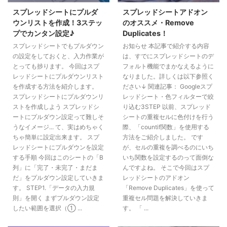
スプレッドシートにプルダ
スプレッドシートアドオン
ウンリストを作成！3ステッ
のオススメ・Remove
プでカンタン設定♪
Duplicates！
スプレッドシートでもプルダウン
お知らせ 本記事で紹介する内容
の設定をしておくと、入力作業が
は、すでにスプレッドシートのデ
とっても捗ります。 今回はスプ
フォルト機能でまかなえるように
レッドシートにプルダウンリスト
なりました。詳しくは以下参照く
を作成する方法を紹介します。
ださい↓ 関連記事： Googleスプ
スプレッドシートにプルダウンリ
レッドシート・色フィルターで絞
ストを作成しよう スプレッドシ
り込む3STEP 以前、スプレッド
ートにプルダウン設定って難しそ
シートの重複セルに色付けを行う
うなイメージ... て、実はめちゃく
際、「countif関数」を使用する
ちゃ簡単に設定出来ます。 スプ
方法をご紹介しました。 です
レッドシートにプルダウンを設定
が、セルの重複を調べるのにいち
する手順 今回はこのシートの「B
いち関数を設定するのって面倒な
列」に「完了・未完了・まだま
んですよね。 そこで今回はスプ
だ」をプルダウン設定していきま
レッドシートのアドオン
す。 STEP1.「データの入力規
「Remove Duplicates」を使って
則」を開く まずプルダウン設定
重複セル問題を解決していきま
したい範囲を選択（① ...
す。 「 ...