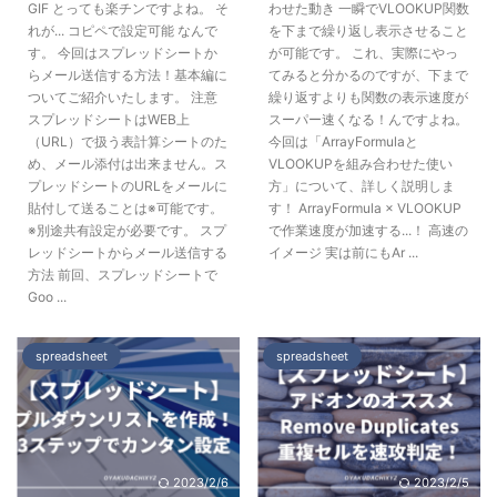
GIF とっても楽チンですよね。 そ
わせた動き 一瞬でVLOOKUP関数
れが... コピペで設定可能 なんで
を下まで繰り返し表示させること
す。 今回はスプレッドシートか
が可能です。 これ、実際にやっ
らメール送信する方法！基本編に
てみると分かるのですが、下まで
ついてご紹介いたします。 注意
繰り返すよりも関数の表示速度が
スプレッドシートはWEB上
スーパー速くなる！んですよね。
（URL）で扱う表計算シートのた
今回は「ArrayFormulaと
め、メール添付は出来ません。ス
VLOOKUPを組み合わせた使い
プレッドシートのURLをメールに
方」について、詳しく説明しま
貼付して送ることは※可能です。
す！ ArrayFormula × VLOOKUP
※別途共有設定が必要です。 スプ
で作業速度が加速する...！ 高速の
レッドシートからメール送信する
イメージ 実は前にもAr ...
方法 前回、スプレッドシートで
Goo ...
spreadsheet
spreadsheet
2023/2/6
2023/2/5