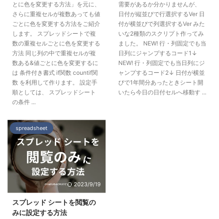
とに色を変更する方法」を元に、
需要があるか分かりませんが、
さらに重複セルが複数あっても値
日付が縦並びで行選択するVer 日
ごとに色を変更する方法をご紹介
付が横並びで列選択するVer みた
します。 スプレッドシートで複
いな2種類のスクリプト作ってみ
数の重複セルごとに色を変更する
ました。 NEW! 行・列固定でも当
方法 同じ列の中で重複セルが複
日列にジャンプするコード1↓
数ある&値ごとに色を変更するに
NEW! 行・列固定でも当日列にジ
は 条件付き書式 if関数 countif関
ャンプするコード2↓ 日付が横並
数 を利用して作ります。 設定手
びで1年間分あったときシート開
順としては、 スプレッドシート
いたら今日の日付セルへ移動す ...
の条件 ...
spreadsheet
2023/9/19
スプレッド シートを閲覧の
みに設定する方法