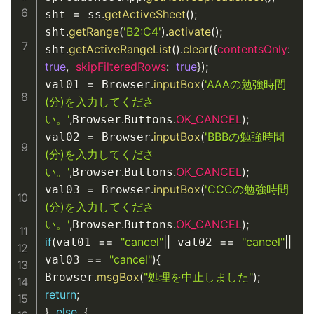
=
.
getActiveSheet
(
)
;
sht 
 ss
.
getRange
(
'B2:C4'
)
.
activate
(
)
;
sht
.
getActiveRangeList
(
)
.
clear
(
{
contentsOnly
:
sht
true
,
skipFilteredRows
:
true
}
)
;
=
.
inputBox
(
'AAAの勉強時間
val01 
 Browser
(分)を入力してくださ
い。'
,
.
.
OK_CANCEL
)
;
Browser
Buttons
=
.
inputBox
(
'BBBの勉強時間
val02 
 Browser
(分)を入力してくださ
い。'
,
.
.
OK_CANCEL
)
;
Browser
Buttons
=
.
inputBox
(
'CCCの勉強時間
val03 
 Browser
(分)を入力してくださ
い。'
,
.
.
OK_CANCEL
)
;
Browser
Buttons
if
(
==
"cancel"
||
==
"cancel"
||
val01 
 val02 
==
"cancel"
)
{
val03 
.
msgBox
(
"処理を中止しました"
)
;
Browser
return
;
}
else
{