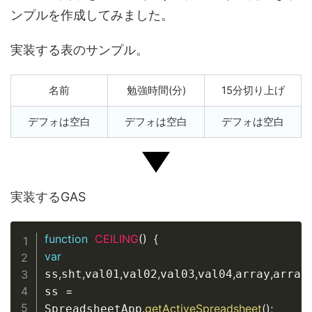
ンプルを作成してみました。
実装する表のサンプル。
名前
勉強時間(分)
15分切り上げ
デフォは空白
デフォは空白
デフォは空白
実装するGAS
Copy
function
CEILING
(
)
{
var
,
,
,
,
,
,
,
ss
sht
val01
val02
val03
val04
array
array1
=
ss 
.
getActiveSpreadsheet
(
)
;
SpreadsheetApp