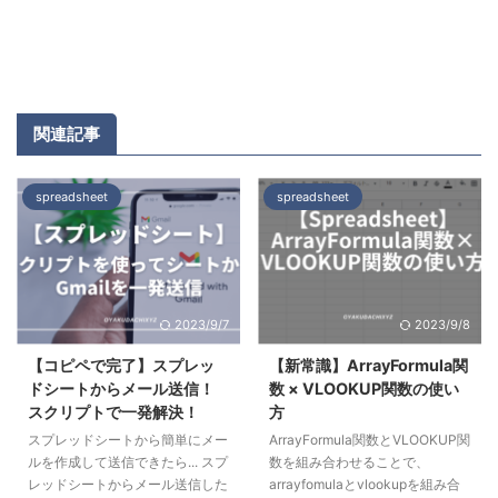
関連記事
spreadsheet
spreadsheet
2023/9/7
2023/9/8
【コピペで完了】スプレッ
【新常識】ArrayFormula関
ドシートからメール送信！
数 × VLOOKUP関数の使い
スクリプトで一発解決！
方
スプレッドシートから簡単にメー
ArrayFormula関数とVLOOKUP関
ルを作成して送信できたら... スプ
数を組み合わせることで、
レッドシートからメール送信した
arrayfomulaとvlookupを組み合