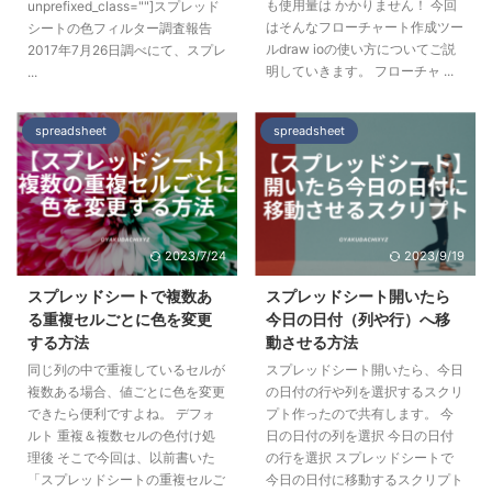
も使用量は かかりません！ 今回
unprefixed_class=""]スプレッド
はそんなフローチャート作成ツー
シートの色フィルター調査報告
ルdraw ioの使い方についてご説
2017年7月26日調べにて、スプレ
明していきます。 フローチャ ...
...
spreadsheet
spreadsheet
2023/7/24
2023/9/19
スプレッドシートで複数あ
スプレッドシート開いたら
る重複セルごとに色を変更
今日の日付（列や行）へ移
する方法
動させる方法
同じ列の中で重複しているセルが
スプレッドシート開いたら、今日
複数ある場合、値ごとに色を変更
の日付の行や列を選択するスクリ
できたら便利ですよね。 デフォ
プト作ったので共有します。 今
ルト 重複＆複数セルの色付け処
日の日付の列を選択 今日の日付
理後 そこで今回は、以前書いた
の行を選択 スプレッドシートで
「スプレッドシートの重複セルご
今日の日付に移動するスクリプト