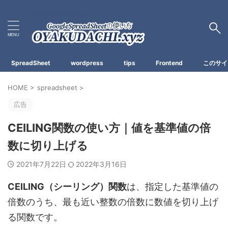
Spreadsheetの使い方
SpreadSheet
wordpress
tips
Frontend
このサイ
HOME
>
spreadsheet
>
広告
CEILING関数の使い方｜値を基準値の倍
数に切り上げる
2021年7月22日
2022年3月16日
CEILING（シーリング）関数
は、
指定した基準値の
倍数のうち、最も近い整数の倍数に数値を切り上げ
る関数
です。