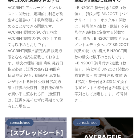
ACCRINT(アクルード・インタレ
=BIN2OCT(符号付き2進数（数
スト）関数は、定期的に利息が発
値）、[有効桁]) BIN2OCT（バイ
生する証券の「未収利息額」を求
ナリィ・トゥ・オクタル）関数
めることができる関数です。
は、符号付き2進数（数値）を符
ACCRINT関数の使い方と構文
号付き8進数に変換する関数で
ACCRINT関数の使い方として構
す。 参考：BIN2OCT関数ドキュ
文は以下のとおりです。
メントエディタヘルプ BIN2OCT
ACCRINT関数の設定内訳 設定必
関数の使い方. 構文 BIN2OCT関
須となる内訳を記載しておきま
数の構文は以下のとおりです。
す。 構文の理解 項目 意味 発行日
=BIN2OCT(符号付き2進数（数
指定必須：証券の発行日 初回利
値）、[有効桁]) BIN2OCT関数の
払日 指定必須：初回の利息支払
構文内訳 引数 説明 注釈 数値 必
いが行われる日付 受渡日 指定必
ず指定- 符号付き8進数に変換す
須：証券の受渡日。発行後の証券
る10ビットの符号付き2進数を文
が買い手に渡される日 （受渡日
字列として指定します。 符号付
は、証券を売却せずに満期まで保
き ...
有した場合 ...
spreadsheet
spreadsheet