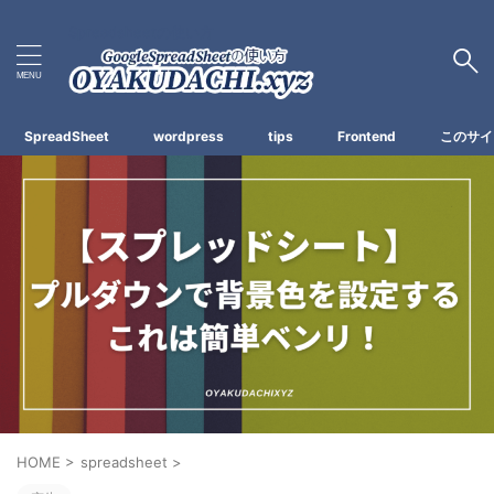
Spreadsheetの使い方
SpreadSheet
wordpress
tips
Frontend
このサイ
HOME
>
spreadsheet
>