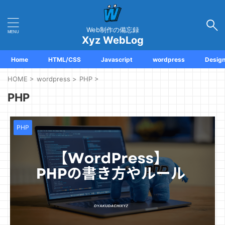
Web制作の備忘録
Xyz WebLog
Home
HTML/CSS
Javascript
wordpress
Desig
HOME
>
wordpress
>
PHP
>
PHP
PHP