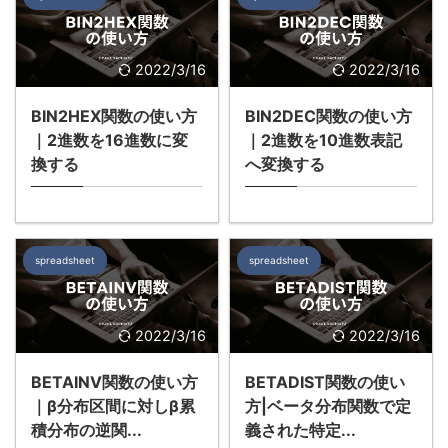
2022/3/16
2022/3/16
BIN2HEX関数の使い方
BIN2DEC関数の使い方
｜2進数を16進数に変
｜2進数を10進数表記
換する
へ変換する
spreadsheet
spreadsheet
2022/3/16
2022/3/16
BETAINV関数の使い方
BETADIST関数の使い
｜β分布区間に対しβ累
方|ベータ分布関数で定
積分布の逆関...
義された特定...