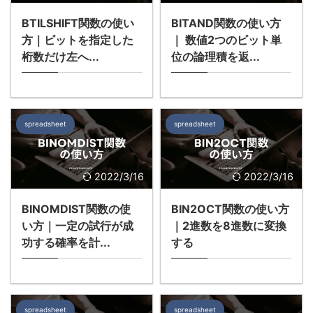
BTILSHIFT関数の使い
BITAND関数の使い方
方｜ビットを指定した
｜ 数値2つのビット単
桁数だけ左へ...
位の論理積を返...
spreadsheet
spreadsheet
2022/3/16
2022/3/16
BINOMDIST関数の使
BIN2OCT関数の使い方
い方｜一定の試行が成
｜2進数を8進数に変換
功する確率を計...
する
spreadsheet
spreadsheet