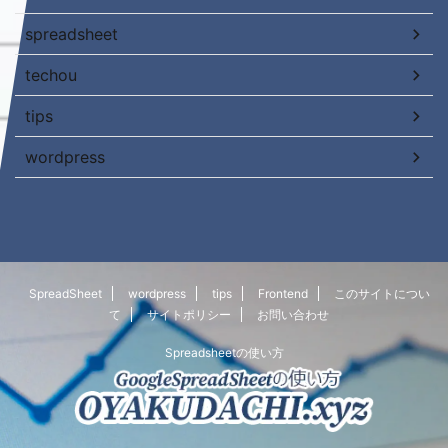
spreadsheet
techou
tips
wordpress
SpreadSheet
wordpress
tips
Frontend
このサイトについ
て
サイトポリシー
お問い合わせ
Spreadsheetの使い方