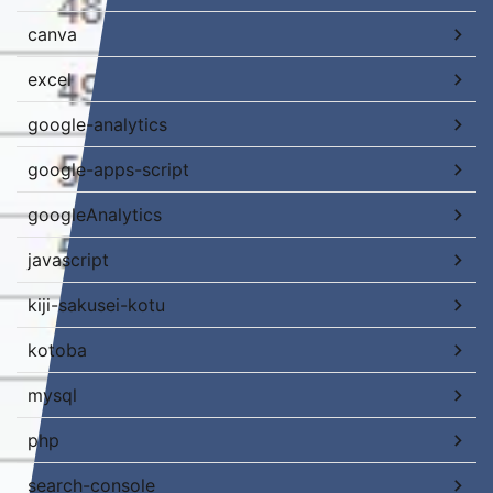
canva
excel
google-analytics
google-apps-script
googleAnalytics
javascript
kiji-sakusei-kotu
kotoba
mysql
php
search-console