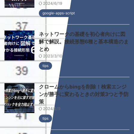
2024/6/19
google-apps-script
ネットワークの基礎を初心者向けに図
解で解説。接続形態6種と基本構造のま
とめ
2023/3/10
tips
クロームからbingを削除！検索エンジ
ンが勝手に変わるときの対策3つと予防
策
2024/2/9
tips