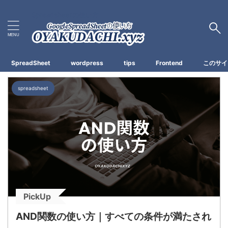
Spreadsheetの使い方
SpreadSheet
wordpress
tips
Frontend
このサイ
spreadsheet
PickUp
AND関数の使い方｜すべての条件が満たされ