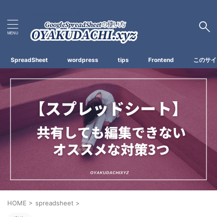
Spreadsheetの使い方
SpreadSheet
wordpress
tips
Frontend
このサイ
HOME
>
spreadsheet
>