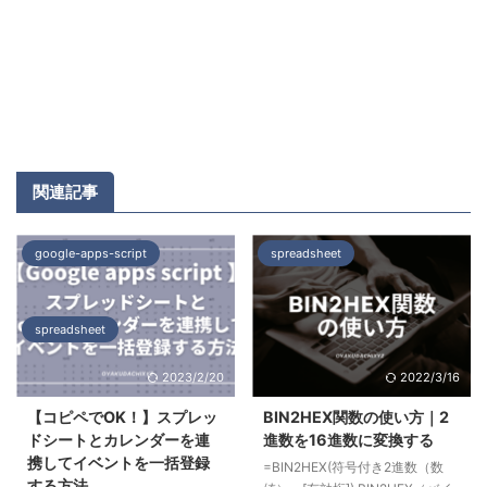
関連記事
google-apps-script
spreadsheet
spreadsheet
2023/2/20
2022/3/16
【コピペでOK！】スプレッ
BIN2HEX関数の使い方｜2
ドシートとカレンダーを連
進数を16進数に変換する
携してイベントを一括登録
=BIN2HEX(符号付き2進数（数
する方法