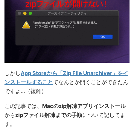
しかし
App Storeから「Zip File Unarchiver」をイ
ンストールすること
でなんとか開くことができたん
ですよ...（複雑）
この記事では、
Macのzip解凍アプリインストール
から
zipファイル解凍までの手順
について記してま
す。