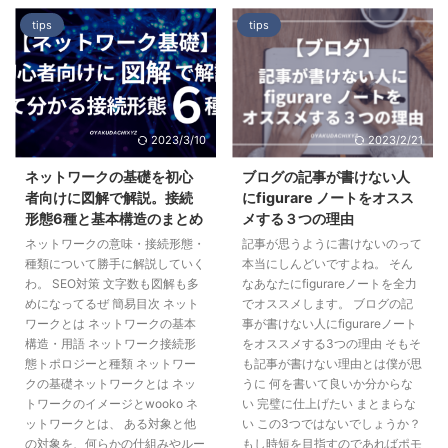
tips
tips
2023/3/10
2023/2/21
ネットワークの基礎を初心
ブログの記事が書けない人
者向けに図解で解説。接続
にfigurare ノートをオスス
形態6種と基本構造のまとめ
メする３つの理由
ネットワークの意味・接続形態・
記事が思うように書けないのって
種類について勝手に解説していく
本当にしんどいですよね。 そん
わ。 SEO対策 文字数も図解も多
なあなたにfigurareノートを全力
めになってるぜ 簡易目次 ネット
でオススメします。 ブログの記
ワークとは ネットワークの基本
事が書けない人にfigurareノート
構造・用語 ネットワーク接続形
をオススメする3つの理由 そもそ
態トポロジーと種類 ネットワー
も記事が書けない理由とは僕が思
クの基礎ネットワークとは ネッ
うに 何を書いて良いか分からな
トワークのイメージとwooko ネ
い 完璧に仕上げたい まとまらな
ットワークとは、 ある対象と他
い この3つではないでしょうか？
の対象を、何らかの仕組みやルー
もし時短を目指すのであればポモ