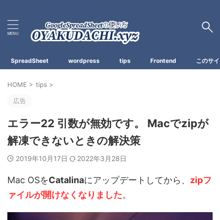
Spreadsheetの使い方
SpreadSheet
wordpress
tips
Frontend
このサイ
HOME
>
tips
>
広告
エラー22 引数が無効です。 Macでzipが
解凍できないときの解決策
2019年10月17日
2022年3月28日
Mac OSを
Catalina
にアップデートしてから、
zipフ
ァイルが開けなくなりました
。