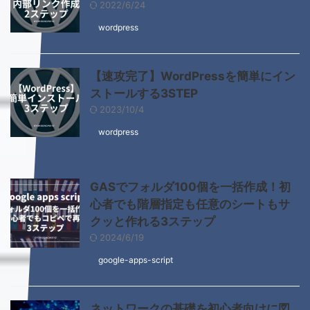
2022/6/24
wordpress
【速攻完了】WordPressを簡単にイン
ストールする3STEP
2023/10/4
wordpress
GASでフォルダ100個を一括作成！初
心者でも階層指定も任意のシートもサ
クッと作れる3ステップ
2024/6/19
google-apps-script
ネットワークの基礎を初心者向けに図