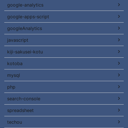
google-analytics
google-apps-script
googleAnalytics
javascript
kiji-sakusei-kotu
kotoba
mysql
php
search-console
spreadsheet
techou