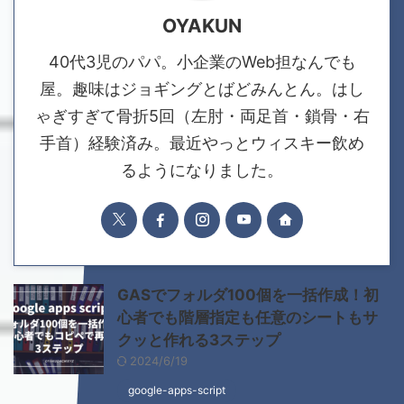
OYAKUN
40代3児のパパ。小企業のWeb担なんでも
屋。趣味はジョギングとばどみんとん。はし
ゃぎすぎて骨折5回（左肘・両足首・鎖骨・右
手首）経験済み。最近やっとウィスキー飲め
るようになりました。
GASでフォルダ100個を一括作成！初
心者でも階層指定も任意のシートもサ
クッと作れる3ステップ
2024/6/19
google-apps-script