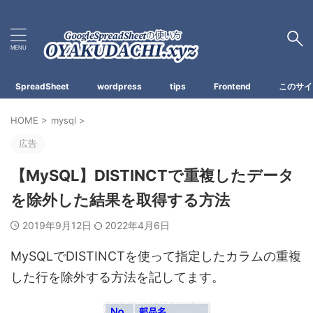
Spreadsheetの使い方
SpreadSheet
wordpress
tips
Frontend
このサイ
HOME
>
mysql
>
広告
【MySQL】DISTINCTで重複したデータ
を除外した結果を取得する方法
2019年9月12日
2022年4月6日
MySQLで
DISTINCTを使って指定したカラムの重複
した行を除外する方法
を記してます。