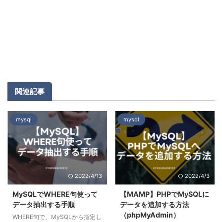
関連記事
mysql
mysql
2022/4/13
2022/4/3
MySQLでWHERE句使って
【MAMP】PHPでMySQLに
データ抽出する手順
データを追加する方法
（phpMyAdmin）
WHERE句で、MySQLから指定し