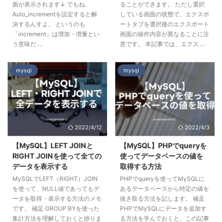
面が表示されます↓ でもね、
ることができます。 ただし選択
Auto_incrementを設定すると解
している画面の状態で、エクスポ
決するんすよ。 というのも
ートタブを選択後のエクスポート
「increment」は増加・増量とい
画面の操作内容が異なることに注
う意味だ ...
意です。 本記事では、エクス ...
mysql
mysql
2022/4/12
2022/4/3
【MySQL】LEFT JOINと
【MySQL】PHPでqueryを
RIGHT JOINを使って全ての
使ってデータベースの値を
データを表示する
取得する方法
MySQLでLEFT（RIGHT）JOIN
PHPでqueryを使ってMySQLに
を使って、NULL値であってもデ
あるデータベースから特定の値を
ータを取得・表示する方法のメモ
抜き取る方法を記します。 補足
です。 補足 GROUP BYを使った
PHPでMySQLにデータを追加す
集計方法を理解しておくと捗りま
る方法を学んでおくと、この記事