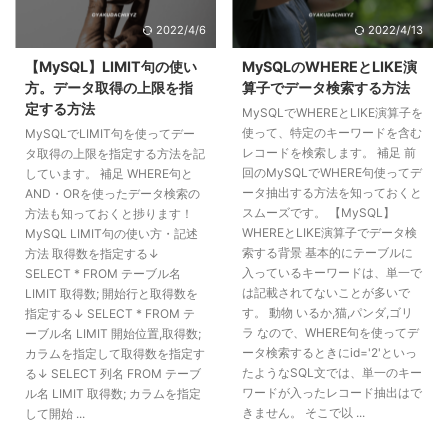
2022/4/6
2022/4/13
【MySQL】LIMIT句の使い
MySQLのWHEREとLIKE演
方。データ取得の上限を指
算子でデータ検索する方法
定する方法
MySQLでWHEREとLIKE演算子を
使って、特定のキーワードを含む
MySQLでLIMIT句を使ってデー
レコードを検索します。 補足 前
タ取得の上限を指定する方法を記
回のMySQLでWHERE句使ってデ
しています。 補足 WHERE句と
ータ抽出する方法を知っておくと
AND・ORを使ったデータ検索の
スムーズです。 【MySQL】
方法も知っておくと捗ります！
WHEREとLIKE演算子でデータ検
MySQL LIMIT句の使い方・記述
索する背景 基本的にテーブルに
方法 取得数を指定する↓
入っているキーワードは、単一で
SELECT * FROM テーブル名
は記載されてないことが多いで
LIMIT 取得数; 開始行と取得数を
す。 動物 いるか,猫,パンダ,ゴリ
指定する↓ SELECT * FROM テ
ラ なので、WHERE句を使ってデ
ーブル名 LIMIT 開始位置,取得数;
ータ検索するときにid='2'といっ
カラムを指定して取得数を指定す
たようなSQL文では、単一のキー
る↓ SELECT 列名 FROM テーブ
ワードが入ったレコード抽出はで
ル名 LIMIT 取得数; カラムを指定
きません。 そこで以 ...
して開始 ...