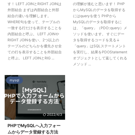
す！ LEFT JOINとRIGHT JOINは
の理解が進むと思います！ PHP
外部結合 まずは内部結合と外部
からMySQLのデータを取得する
結合の違いを理解します。
にはqueryを使う PHPから
WHERE句を使って、テーブルの
MySQLのデータを取得するに
一致する行だけを表示することを
は、「query」（PDO::query）メ
内部結合と呼ぶ。 LEFT JOINや
ソッドを使います。 すぐにデー
RIGHT JOINを使い、2つ以上の
タを取得するコードを見る↓
テーブルのどちらかを優先させ全
「query」はSQLステートメント
ての行を表示することを外部結合
を実行し、結果をPDOStatement
と呼ぶ。 LEFT JOINとRIG ...
オブジェクトとして返してくれる
メソッド ...
mysql
2022/4/3
PHPでMySQLへ入力フォー
ムからデータ登録する方法