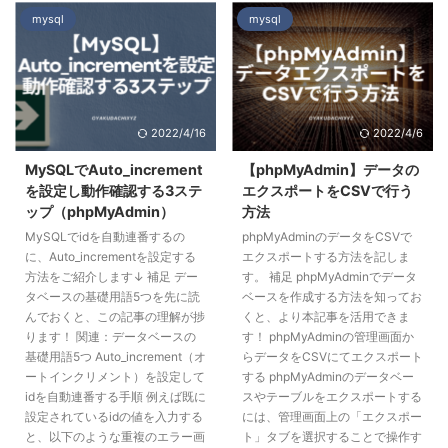
mysql
mysql
2022/4/16
2022/4/6
MySQLでAuto_increment
【phpMyAdmin】データの
を設定し動作確認する3ステ
エクスポートをCSVで行う
ップ（phpMyAdmin）
方法
MySQLでidを自動連番するの
phpMyAdminのデータをCSVで
に、Auto_incrementを設定する
エクスポートする方法を記しま
方法をご紹介します↓ 補足 デー
す。 補足 phpMyAdminでデータ
タベースの基礎用語5つを先に読
ベースを作成する方法を知ってお
んでおくと、この記事の理解が捗
くと、より本記事を活用できま
ります！ 関連：データベースの
す！ phpMyAdminの管理画面か
基礎用語5つ Auto_increment（オ
らデータをCSVにてエクスポート
ートインクリメント）を設定して
する phpMyAdminのデータベー
idを自動連番する手順 例えば既に
スやテーブルをエクスポートする
設定されているidの値を入力する
には、管理画面上の「エクスポー
と、以下のような重複のエラー画
ト」タブを選択することで操作す