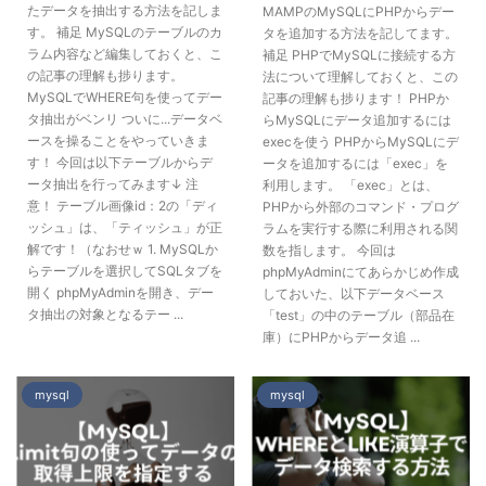
たデータを抽出する方法を記しま
MAMPのMySQLにPHPからデー
す。 補足 MySQLのテーブルのカ
タを追加する方法を記してます。
ラム内容など編集しておくと、こ
補足 PHPでMySQLに接続する方
の記事の理解も捗ります。
法について理解しておくと、この
MySQLでWHERE句を使ってデー
記事の理解も捗ります！ PHPか
タ抽出がベンリ ついに...データベ
らMySQLにデータ追加するには
ースを操ることをやっていきま
execを使う PHPからMySQLにデ
す！ 今回は以下テーブルからデ
ータを追加するには「exec」を
ータ抽出を行ってみます↓ 注
利用します。 「exec」とは、
意！ テーブル画像id：2の「ディ
PHPから外部のコマンド・プログ
ッシュ」は、「ティッシュ」が正
ラムを実行する際に利用される関
解です！（なおせｗ 1. MySQLか
数を指します。 今回は
らテーブルを選択してSQLタブを
phpMyAdminにてあらかじめ作成
開く phpMyAdminを開き、デー
しておいた、以下データベース
タ抽出の対象となるテー ...
「test」の中のテーブル（部品在
庫）にPHPからデータ追 ...
mysql
mysql