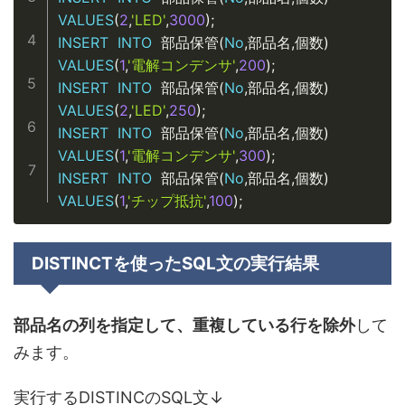
VALUES
(
2
,
'LED'
,
3000
)
;
INSERT
INTO
(
No
,
,
)
 部品保管
部品名
個数
VALUES
(
1
,
'電解コンデンサ'
,
200
)
;
INSERT
INTO
(
No
,
,
)
 部品保管
部品名
個数
VALUES
(
2
,
'LED'
,
250
)
;
INSERT
INTO
(
No
,
,
)
 部品保管
部品名
個数
VALUES
(
1
,
'電解コンデンサ'
,
300
)
;
INSERT
INTO
(
No
,
,
)
 部品保管
部品名
個数
VALUES
(
1
,
'チップ抵抗'
,
100
)
;
DISTINCTを使ったSQL文の実行結果
部品名の列を指定して、重複している行を除外
して
みます。
実行するDISTINCのSQL文↓