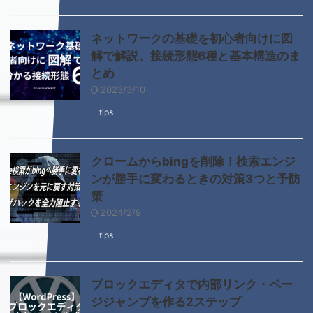
ネットワークの基礎を初心者向けに図
解で解説。接続形態6種と基本構造のま
とめ
2023/3/10
tips
クロームからbingを削除！検索エンジ
ンが勝手に変わるときの対策3つと予防
策
2024/2/9
tips
ブロックエディタで内部リンク・ペー
ジジャンプを作る2ステップ