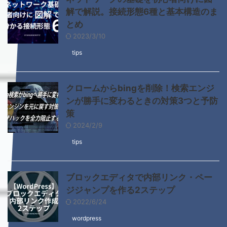
解で解説。接続形態6種と基本構造のま
とめ
2023/3/10
tips
クロームからbingを削除！検索エンジ
ンが勝手に変わるときの対策3つと予防
策
2024/2/9
tips
ブロックエディタで内部リンク・ペー
ジジャンプを作る2ステップ
2022/6/24
wordpress