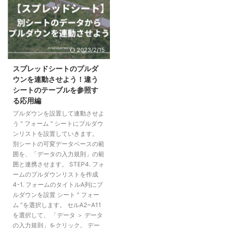
2023/2/15
スプレッドシートのプルダ
ウンを連動させよう！違う
シートのテーブルを参照す
る応用編
プルダウンを設置して連動させよ
う " フォーム " シートにプルダウ
ンリストを設置していきます。
別シートの可変データベースの範
囲を、「データの入力規則」の範
囲と連携させます。 STEP4. フォ
ームのプルダウンリストを作成
4-1. フォームのタイトルA列にプ
ルダウンを設置 シート " フォー
ム ”を選択します。 セルA2~A11
を選択して、 「データ ＞ データ
の入力規則」をクリック。 デー