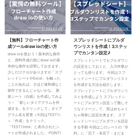
2023/2/12
2023/2/6
【無料】フローチャート作
スプレッドシートにプルダ
成ツールdraw ioの使い方
ウンリストを作成！3ステッ
プでカンタン設定♪
draw ioを使おう！基本的な操作
と、資料作成の前にdraw ioの基
スプレッドシートでもプルダウン
本的な操作を説明しておきます。
の設定をしておくと、入力作業が
少しだけクセがありますが「スプ
とっても捗ります。 今回はスプ
レッドシートやExcel」を触った
レッドシートにプルダウンリスト
ことがあれば、さほど違和感なく
を作成する方法を紹介します。
操作できるんじゃないかな。 新
スプレッドシートにプルダウンリ
規シート（白紙）を作成してみよ
ストを作成しよう スプレッドシ
う！ 「新しいダイアグラムを作
ートにプルダウン設定って難しそ
成する」をクリックして... ダイア
うなイメージ... て、実はめちゃく
グラム名を変更（今回はTEST1）
ちゃ簡単に設定出来ます。 スプ
＞「作成」をクリック。
レッドシートにプルダウンを設定
「TEST1.html」と表示されたシ
する手順 今回はこのシートの「B
ートが作成されました。 POINT!
列」に「完了・未完了・まだま