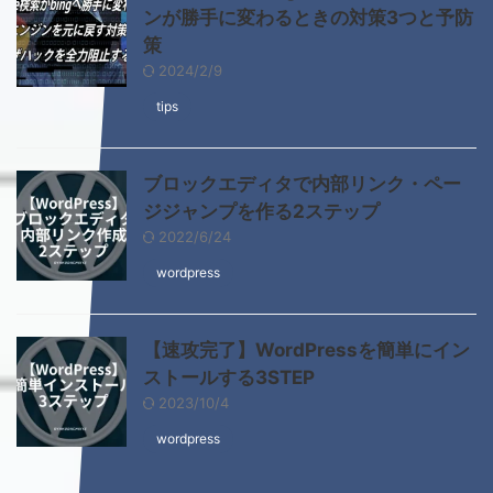
ンが勝手に変わるときの対策3つと予防
策
2024/2/9
tips
ブロックエディタで内部リンク・ペー
ジジャンプを作る2ステップ
2022/6/24
wordpress
【速攻完了】WordPressを簡単にイン
ストールする3STEP
2023/10/4
wordpress