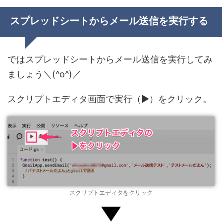
スプレッドシートからメール送信を実行する
ではスプレッドシートからメール送信を実行してみ
ましょう＼(^o^)／
スクリプトエディタ画面で実行（▶）をクリック。
スクリプトエディタをクリック