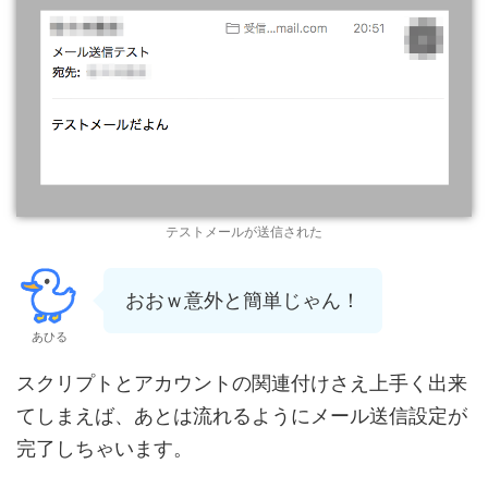
テストメールが送信された
おおｗ意外と簡単じゃん！
あひる
スクリプトとアカウントの関連付けさえ上手く出来
てしまえば、あとは流れるようにメール送信設定が
完了しちゃいます。