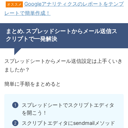
Googleアナリティクスのレポートをテンプ
オススメ
レートで簡単作成！
まとめ. スプレッドシートからメール送信ス
クリプトで一発解決
スプレッドシートからメール送信設定は上手くいき
ましたか？
簡単に手順をまとめると
スプレッドシートでスクリプトエディタ
を開こう！
スクリプトエディタにsendmailメソッド