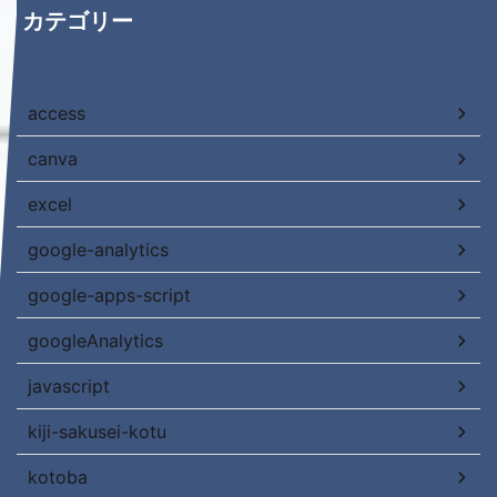
カテゴリー
access
canva
excel
google-analytics
google-apps-script
googleAnalytics
javascript
kiji-sakusei-kotu
kotoba