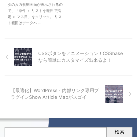
タの入力規則画面が表示されるの
で、「条件 ＞ リストを範囲で指
定 ＞ マス目」をクリック。 リス
ト範囲はデータベ ...
CSSボタンをアニメーション！CSShake
なら簡単にカスタマイズ出来るよ！
【最適化】WordPress・内部リンク専用プ
ラグインShow Article Mapがスゴイ
検索