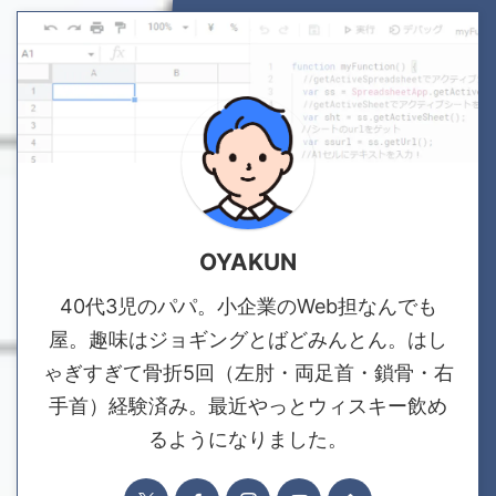
OYAKUN
40代3児のパパ。小企業のWeb担なんでも
屋。趣味はジョギングとばどみんとん。はし
ゃぎすぎて骨折5回（左肘・両足首・鎖骨・右
手首）経験済み。最近やっとウィスキー飲め
るようになりました。