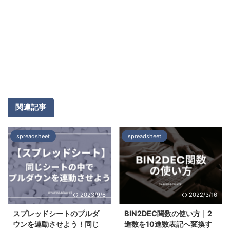
関連記事
spreadsheet
spreadsheet
2023/9/6
2022/3/16
スプレッドシートのプルダ
BIN2DEC関数の使い方｜2
ウンを連動させよう！同じ
進数を10進数表記へ変換す